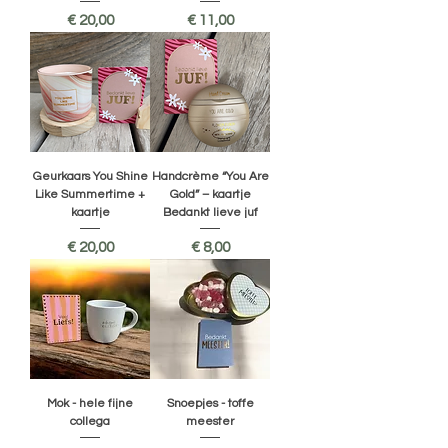
Prijs
Prijs
€ 20,00
€ 11,00
Geurkaars You Shine
Handcrème “You Are
Like Summertime +
Gold” – kaartje
kaartje
Bedankt lieve juf
Prijs
Prijs
€ 20,00
€ 8,00
Mok - hele fijne
Snoepjes - toffe
collega
meester