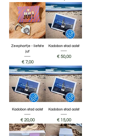
Zeephartje - liefste
Kadobon stad aalst
juf
Prijs
€ 50,00
Prijs
€ 7,00
Kadobon stad aalst
Kadobon stad aalst
Prijs
Prijs
€ 20,00
€ 15,00