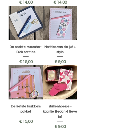
Prijs
Prijs
€ 14,00
€ 14,00
De coolste meester -
Notities van de juf +
Blok notities
stylo
Prijs
Prijs
€ 15,00
€ 9,00
De liefste krabbels
Brillenhoesje -
pakket
kaartje Bedankt lieve
juf
Prijs
€ 15,00
Prijs
€ 9,00