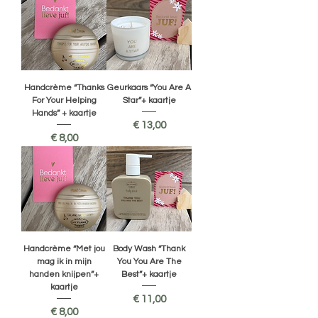
Handcrème “Thanks
Geurkaars “You Are A
For Your Helping
Star”+ kaartje
Hands” + kaartje
Prijs
€ 13,00
Prijs
€ 8,00
Handcrème “Met jou
Body Wash “Thank
mag ik in mijn
You You Are The
handen knijpen”+
Best”+ kaartje
kaartje
Prijs
€ 11,00
Prijs
€ 8,00