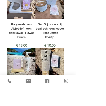
Body wash bar -
Set: Sojakaars - Jij
Alsjeblieft, een
bent echt een topper
dankjewel - Flower
- Fresh Cotton -
Fusion
kaartje
Prijs
Prijs
€ 13,00
€ 10,00
Set: Handzeep Vele
Set: Bodylotion Juf ik
handen maken licht
smeer m - kaartje
werk + kaartje
Prijs
€ 10,00
Prijs
€ 10,00