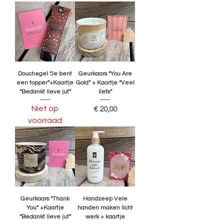
Douchegel “Je bent
Geurkaars “You Are
een topper”+Kaartje
Gold” + Kaartje “Veel
“Bedankt lieve juf”
liefs”
Niet op
Prijs
€ 20,00
voorraad
Geurkaars “Thank
Handzeep Vele
You” +Kaartje
handen maken licht
“Bedankt lieve juf”
werk + kaartje