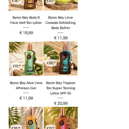
Byron Bay Body &
Byron Bay Lime
Face Self-Tan Lotion
Coolada Exfoliating
Body Butter
Prijs
€ 18,99
Prijs
€ 11,99
Byron Bay Aloe Vera
Byron Bay Tropical
Aftersun Gel
Tan Super Tanning
Lotion SPF 50
Prijs
€ 11,99
Prijs
€ 20,99