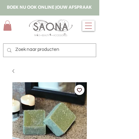
BOEK NU OOK ONLINE JOUW AFSPRAAK