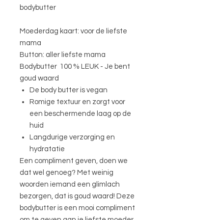
bodybutter
Moederdag kaart: voor de liefste
mama
Button: aller liefste mama
Bodybutter 100 % LEUK - Je bent
goud waard
De body butter is vegan
Romige textuur en zorgt voor
een beschermende laag op de
huid
Langdurige verzorging en
hydratatie
Een compliment geven, doen we
dat wel genoeg? Met weinig
woorden iemand een glimlach
bezorgen, dat is goud waard! Deze
bodybutter is een mooi compliment
om te geven aan je liefste moeder,