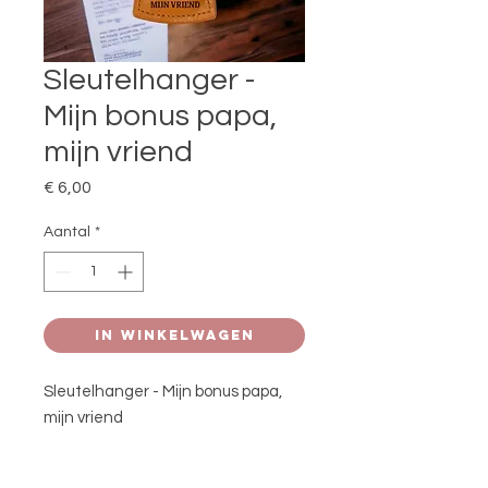
Sleutelhanger -
Mijn bonus papa,
mijn vriend
Prijs
€ 6,00
Aantal
*
In winkelwagen
Sleutelhanger - Mijn bonus papa,
mijn vriend