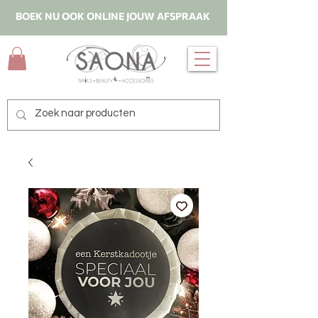
BOEK NU OOK ONLINE JOUW AFSPRAAK